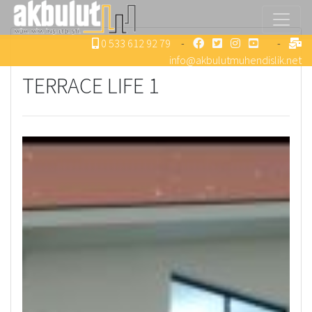
0 533 612 92 79
-
-
info@akbulutmuhendislik.net
TERRACE LIFE 1