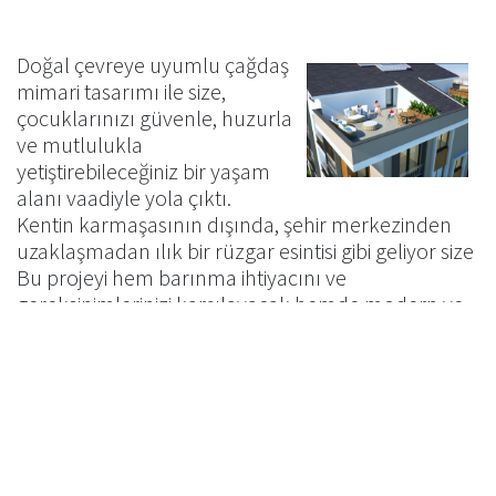
Doğal çevreye uyumlu çağdaş
mimari tasarımı ile size,
çocuklarınızı güvenle, huzurla
ve mutlulukla
yetiştirebileceğiniz bir yaşam
alanı vaadiyle yola çıktı.
Kentin karmaşasının dışında, şehir merkezinden
uzaklaşmadan ılık bir rüzgar esintisi gibi geliyor size
Bu projeyi hem barınma ihtiyacını ve
gereksinimlerinizi karşılayacak hemde modern ve
kişisel zevklere hitap edebilecek bir oluşumun yapı
taşın' ortaya koyuyoruz.
Hayatınızı kolaylaştırmak ve daha yaşanabilir bir
hale getirmek için tasarlanan gereksinimlerinizi
detaylı bir şekilde sunuyor size
Site güvenliği kontrollü giriş - çıkış 24 saat kapalı
devre kamera izleme sistemi (çevre aydınlatması